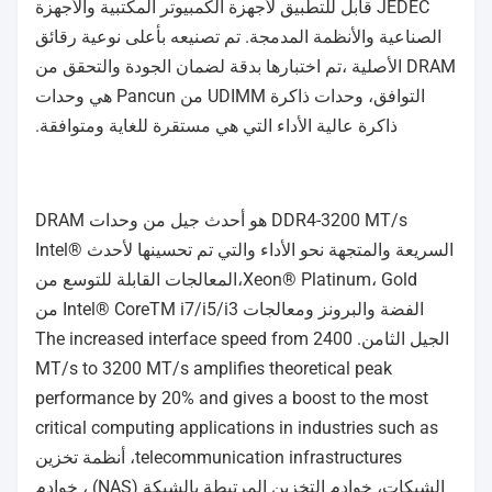
JEDEC قابل للتطبيق لأجهزة الكمبيوتر المكتبية والأجهزة
الصناعية والأنظمة المدمجة. تم تصنيعه بأعلى نوعية رقائق
DRAM الأصلية ،تم اختبارها بدقة لضمان الجودة والتحقق من
التوافق، وحدات ذاكرة UDIMM من Pancun هي وحدات
ذاكرة عالية الأداء التي هي مستقرة للغاية ومتوافقة.
DDR4-3200 MT/s هو أحدث جيل من وحدات DRAM
السريعة والمتجهة نحو الأداء والتي تم تحسينها لأحدث Intel®
Xeon® Platinum، Gold،المعالجات القابلة للتوسع من
الفضة والبرونز ومعالجات Intel® CoreTM i7/i5/i3 من
الجيل الثامن. The increased interface speed from 2400
MT/s to 3200 MT/s amplifies theoretical peak
performance by 20% and gives a boost to the most
critical computing applications in industries such as
telecommunication infrastructures، أنظمة تخزين
الشبكات، خوادم التخزين المرتبطة بالشبكة (NAS) ، خوادم