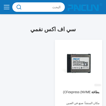
سي اف اكس نفمي
بطاقة CFexpress (NVME)
مكان المنشأ: صنع في الصين