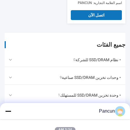
اسم العلامة التجارية: PANCUN
اتصل الآن
جميع الفئات
نظام SSD/DRAM للشركة
0
وحدات تخزين SSD/DRAM صناعية
9
وحدة تخزين SSD/DRAM للمستهلك
1
Pancun
إي إم إم سي/UFS/LPDDR
1
3:24 AM