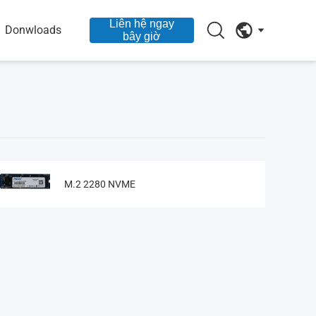
Liên hệ ngay
Donwloads
bây giờ
M.2 2280 NVME