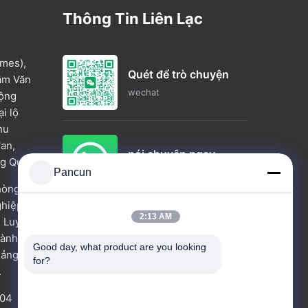
Thông Tin Liên Lạc
mes),
Quét để trò chuyện
tâm Văn
wechat
Cộng
i lộ
hu
'an,
nói chuyện ngay.
g Quốc.
whatsapp
Pancun
hòng
ghiệp
2:13 AM
2 Luyuan,
Tìm hiểu ngay bây giờ
thành phố
Good day, what product are you looking 
uảng
for?
.
504