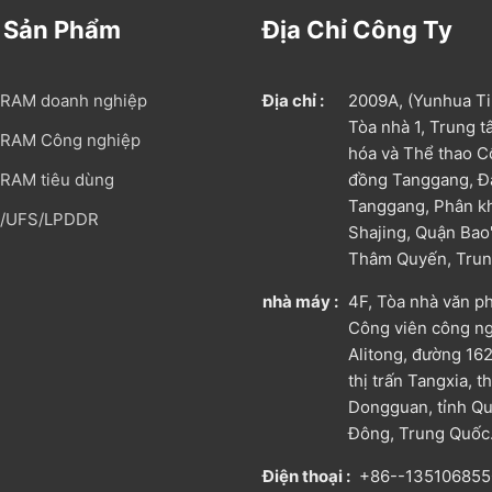
 Sản Phẩm
Địa Chỉ Công Ty
RAM doanh nghiệp
Địa chỉ :
2009A, (Yunhua Ti
Tòa nhà 1, Trung 
RAM Công nghiệp
hóa và Thể thao 
RAM tiêu dùng
đồng Tanggang, Đạ
Tanggang, Phân k
/UFS/LPDDR
Shajing, Quận Bao
Thâm Quyến, Trun
nhà máy :
4F, Tòa nhà văn p
Công viên công n
Alitong, đường 16
thị trấn Tangxia, 
Dongguan, tỉnh Q
Đông, Trung Quốc
Điện thoại :
+86--13510685