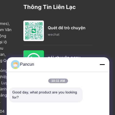
Thông Tin Liên Lạc
mes),
Quét để trò chuyện
tâm Văn
wechat
Cộng
i lộ
hu
'an,
nói chuyện ngay.
g Quốc.
whatsapp
Pancun
hòng
ghiệp
10:11 AM
2 Luyuan,
Tìm hiểu ngay bây giờ
thành phố
Good day, what product are you looking 
uảng
for?
.
504