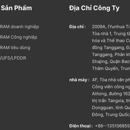
 Sản Phẩm
Địa Chỉ Công Ty
RAM doanh nghiệp
Địa chỉ :
2009A, (Yunhua Ti
Tòa nhà 1, Trung 
RAM Công nghiệp
hóa và Thể thao 
RAM tiêu dùng
đồng Tanggang, Đạ
Tanggang, Phân k
/UFS/LPDDR
Shajing, Quận Bao
Thâm Quyến, Trun
nhà máy :
4F, Tòa nhà văn p
Công viên công n
Alitong, đường 16
thị trấn Tangxia, 
Dongguan, tỉnh Q
Đông, Trung Quốc
Điện thoại :
+86--13510685