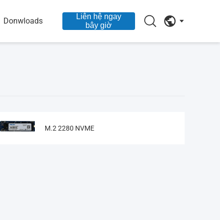
Liên hệ ngay
Donwloads
bây giờ
M.2 2280 NVME