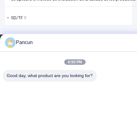
SD/TF
0
Pancun
2009A, (Yunhua Times), Edificio 1, Centro Cultural y Deportivo de la
Comunidad Tanggang, Avenida Tanggang, Subdistrito de Shajing,
6:50 PM
Distrito Bao'an, Shenzhen, China.
Teléfono:
0086-13510685504
Good day, what product are you looking for?
Correo electrónico:
sales@pancunstorage.com
Inicio
Productos
Sobre Nosotros
Contacto
Noticias
Obtenga Muestras Gratis
Donwloads
Políticas de privacidad
| © 2026-2026 Shenzhen Pancun Technology Co.,