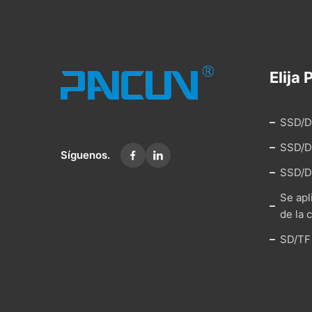
Elija
SSD/D
SSD/DR
Síguenos.
SSD/D
Se apl
de la 
SD/TF