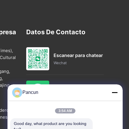
presa
Datos De Contacto
imes),
Escanear para chatear
 Cultural
Wechat
gang,
g,
ajing,
Ahora charle
Pancun
Whatsapp
.
ideró
3:54 AM
ones
CONSULTAR AHORA
Good day, what product are you looking 