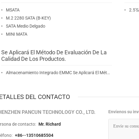
MSATA
2.5'
M.2 2280 SATA (B-KEY)
SATA Medio Delgado
MINI MATA
Se Aplicará El Método De Evaluación De La
Calidad De Los Productos.
Almacenamiento Integrado EMMC Se Aplicará El Método De Evaluación De Los Resultados.
ETALLES DEL CONTACTO
HENZHEN PANCUN TECHNOLOGY CO., LTD.
Envíenos su in
rsona de contacto:
Mr. Richard
léfono:
+86--13510685504