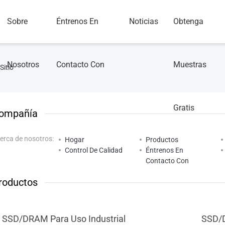
Sobre
Éntrenos En
Noticias
Obtenga
Nosotros
Contacto Con
Muestras
Sitio
Gratis
ompañía
erca de nosotros:
Hogar
Productos
Control De Calidad
Éntrenos En
Contacto Con
roductos
SSD/DRAM Para Uso Industrial
SSD/