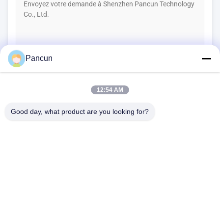
Pancun
(
0
/3000)
CONTACT MAINTENANT
12:54 AM
Good day, what product are you looking for?
2009A, (Yunhua Times), bâtiment 1, centre culturel et sportif
communautaire de Tanggang, avenue Tanggang, sous-district
de Shajing, district de Bao'an, Shenzhen, Chine.
Téléphone:
0086-13510685504
Email:
sales@pancunstorage.com