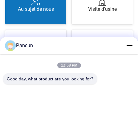
Au sujet de nous
Visite d'usine
Pancun
Contrôle de qualité
Contactez-nous
12:58 PM
Good day, what product are you looking for?
2009A, (Yunhua Times), bâtiment 1, centre culturel et sportif
communautaire de Tanggang, avenue Tanggang, sous-district de
Shajing, district de Bao'an, Shenzhen, Chine.
Téléphone:
0086-13510685504
Email:
sales@pancunstorage.com