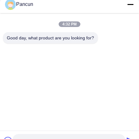
Pancun
Składać
4:32 PM
Good day, what product are you looking for?
2009A, (Yunhua Times), Budynek 1, Centrum Kultury i Sportu
Społeczności Tanggang, Aleja Tanggang, Poddystrykt Shajing,
Dzielnica Bao'an, Shenzhen, Chiny.
Tel.:
0086-13510685504
Wiadomość e-mail:
sales@pancunstorage.com
Dom
Produkty
O Nas
Skontaktuj Się Z Nami
Aktualności
Uzyskaj Bezpłatne Próbki
Donwloads
Polityka prywatności
| © 2026-2026 Shenzhen Pancun Technology Co., Ltd..