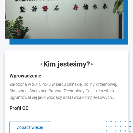
Kim jesteśmy?
Wprowadzenie
Założona w 2018 roku w sercu chińskiej Doliny Krzemowej,
Shenzhen, Shenzhen Pancun Technology Co., Ltd.szybko
ugruntował się jako wiodący dostawca kompleksowych
rozwiązań pamięci i pamięci masowejJako przedsiębiorstwo o
Profil QC
wysokiej technologii, integrujące badania, rozwój i
dystrybucję,Dedykujemy się pomniejszaniu różnicy między
najnowocześniejszą technologią półprzewodników a
Zobacz więcej
rzeczywistymi zastosowaniami na całym świecie..Nasza