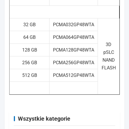
Średni czas pomiędzy
3000000 go
awariami (MTBF)
● Prędkość może się różn
32 GB
PCMA032GP48WTA
sprzętu, oprogramowania
64 GB
PCMA064GP48WTA
pojemności pa
3D
● Obciążenie pracy wyko
128 GB
PCMA128GP48WTA
pSLC
DWPD może różnić się o
NAND
Uwaga:
obciążenia pracy, które 
256 GB
PCMA256GP48WTA
FLASH
zależności od sprzętu,
512 GB
PCMA512GP48WTA
wykorzystania i poje
masowej
● Terabajty pisane 
wytrzymałość w najwyżs
Certyfikat
CE / FCC / 
Wszystkie kategorie
● Microsoft Windows 7 l