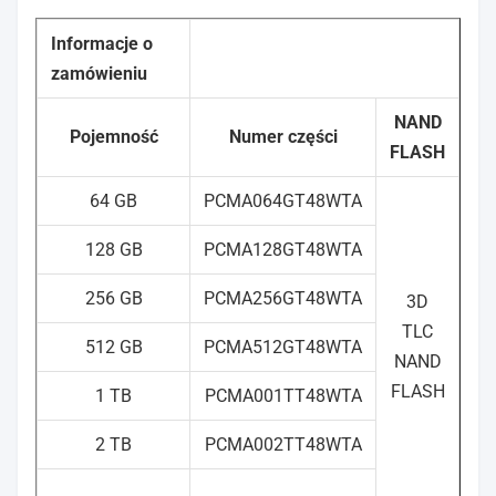
1 TB:do
96000/85500
Informacje o
zamówieniu
2TB:do
NAND
93500/85000
Pojemność
Numer części
FLASH
64 GB
PCMA064GT48WTA
p
128 GB
PCMA128GT48WTA
3D TLC
32
64 GB:65
256 GB
PCMA256GT48WTA
3D
64
128 GB:90
TLC
TBW
256 GB:220
512 GB
PCMA512GT48WTA
NAND
512 GB:540
FLASH
2
1 TB
PCMA001TT48WTA
1 TB:1200
2 TB:3000
51
2 TB
PCMA002TT48WTA