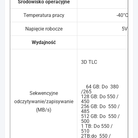
Środowisko operacyjne
Temperatura pracy
-40°C~85
Napięcie robocze
5V±5%
Wydajność
3D TLC
p
64 GB: Do
380
/265
Sekwencyjne
128 GB: Do 550 /
odczytywanie/zapisywanie
450
256 GB: Do
550 /
(MB/s)
485
512 GB: Do
550 /
500
1 TB: Do 550 /
510
2TB:do
550 /