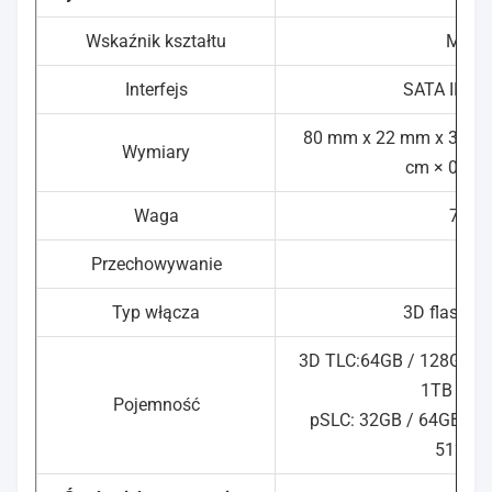
Wskaźnik kształtu
M.2
Interfejs
SATA III 6 
80 mm x 22 mm x 3,5 mm
Wymiary
cm × 0,14 
Waga
7 g
Przechowywanie
Typ włącza
3D flash 
3D TLC:64GB / 128GB / 
1TB / 2T
Pojemność
pSLC: 32GB / 64GB / 1
512GB