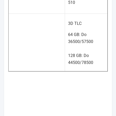
510
3D TLC
64 GB: Do
36500/57500
128 GB: Do
p
44500/78500
256 GB: Do
4K Random Read/Write
75500/82500
(IOPS)
512 GB: Do
91500/83500