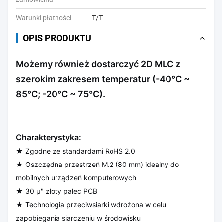
Warunki płatności
T/T
OPIS PRODUKTU
Możemy również dostarczyć 2D MLC z
szerokim zakresem temperatur (-40°C ~
85°C; -20°C ~ 75°C).
Charakterystyka:
★ Zgodne ze standardami RoHS 2.0
★ Oszczędna przestrzeń M.2 (80 mm) idealny do
mobilnych urządzeń komputerowych
★ 30 μ" złoty palec PCB
★ Technologia przeciwsiarki wdrożona w celu
zapobiegania siarczeniu w środowisku