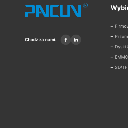
Wybie
Firmo
Przem
Chodź za nami.
Dyski
EMMC
SD/TF