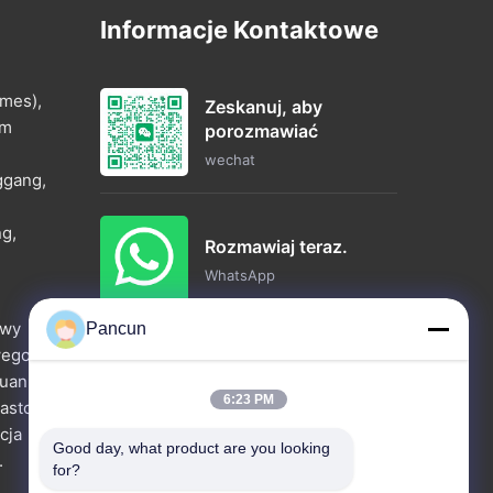
Informacje Kontaktowe
mes),
Zeskanuj, aby
um
porozmawiać
wechat
ggang,
ng,
Rozmawiaj teraz.
WhatsApp
owy
Pancun
wego
Zapytaj teraz.
uan 162,
6:23 PM
iasto
cja
Good day, what product are you looking 
.
for?