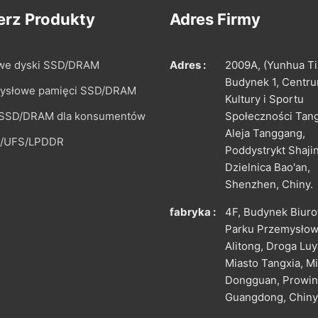
rz Produkty
Adres Firmy
we dyski SSD/DRAM
Adres :
2009A, (Yunhua Ti
Budynek 1, Centr
ysłowe pamięci SSD/DRAM
Kultury i Sportu
 SSD/DRAM dla konsumentów
Społeczności Tan
Aleja Tanggang,
/UFS/LPDDR
Poddystrykt Shaji
Dzielnica Bao'an,
Shenzhen, Chiny.
fabryka :
4F, Budynek Biur
Parku Przemysło
Alitong, Droga Luy
Miasto Tangxia, M
Dongguan, Prowin
Guangdong, Chiny