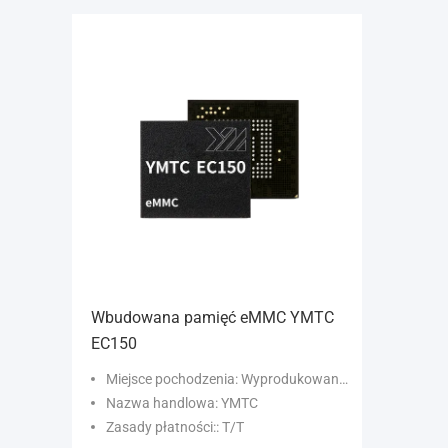
Wbudowana pamięć eMMC YMTC
EC150
Miejsce pochodzenia: Wyprodukowano w Chinach
Nazwa handlowa: YMTC
Zasady płatności:: T/T