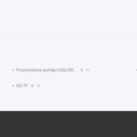
Przemysłowe pamięci SSD/DRAM
9
SD/TF
0