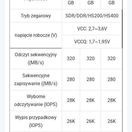
GB
GB
GB
Tryb zegarowy
SDR/DDR/HS200/HS400
VCC: 2,7~3,6V
napięcie robocze (V)
VCCQ: 1,7~1,95V
Odczyt sekwencyjny
320
320
320
((MB/s)
Sekwencyjne
280
280
280
zapisywanie ((MB/s)
Wyborne
28K
28K
28K
odczytywanie (IOPS)
Wypis przypadkowy
26K
26K
26K
(IOPS)