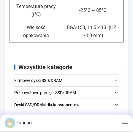
Temperatura pracy
-25°C ~ 85°C
((°C)
Wielkość
BGA-153, 11,5 x 13
(HZ -
opakowania
> 1,0 mm)
Wszystkie kategorie
Firmowe dyski SSD/DRAM
Przemysłowe pamięci SSD/DRAM
2.5'' SATA
Dyski SSD/DRAM dla konsumentów
U.2 NVMe
2.5'' SATA
EMMC/UFS/LPDDR
RDIMM
M.2 2280 NVME
2.5'' SATA
Pancun
DDR4
SD/TF
M.2 2280 SATA
M.2 2280 NVME
EMMC