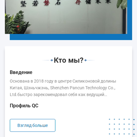
Кто мы?
Введение
Основана в 2018 году в центре Силиконовой долины
Китая, Шэньчжэнь, Shenzhen Pancun Technology Co.,
Ltd.быстро зарекомендовал себя как ведущий
поставщик комплексных решений памяти и храненияКак
Профиль QC
высокотехнологичное предприятие, объединяющее
исследования, разработки и распространение,Мы
стремимся преодолеть разрыв между передовыми
Взгляд больше
полупроводниковыми технологиями и реальными
приложениями по всему миру..Наш бренд, PANCUN,