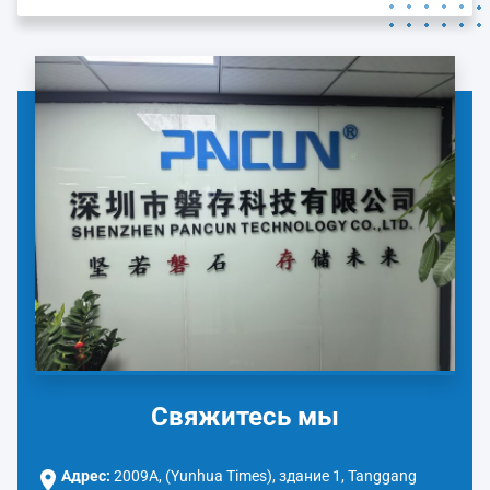
воплощает в себе нашу корпоративную философию: "Так
же твердо, как камень, хран...
Свяжитесь мы
Адрес:
2009A, (Yunhua Times), здание 1, Tanggang