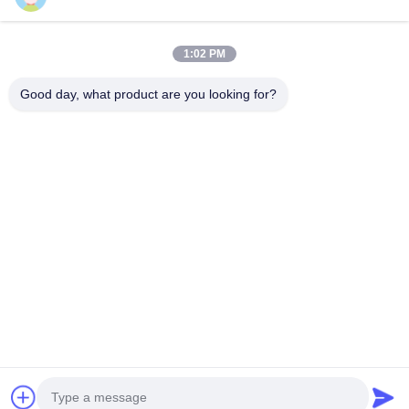
Представлять на рассмотрение
1:02 PM
Good day, what product are you looking for?
2009A, (Yunhua Times), здание 1, Tanggang Community Cultural
and Sports Center, Tanggang Avenue, Шацзинский район, Bao'an
District, Шэньчжэнь, Китай.
Телефон:
0086-13510685504
Электронная почта:
sales@pancunstorage.com
Главная Страница
Продукция
О Компании
Контактные Данные
Новости
Получите Бесплатные Образцы
Donwloads
Политика уединения
| © 2026-2026 Shenzhen Pancun Technology Co., Ltd..
. Все права защищены..