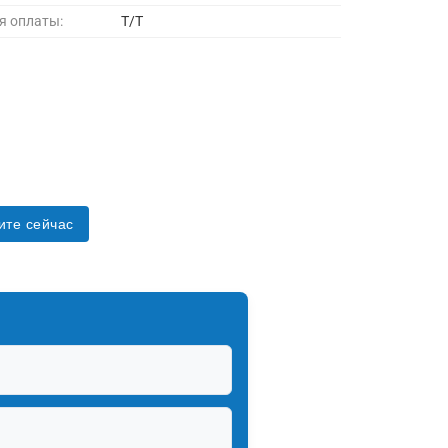
я оплаты:
Т/Т
ите сейчас