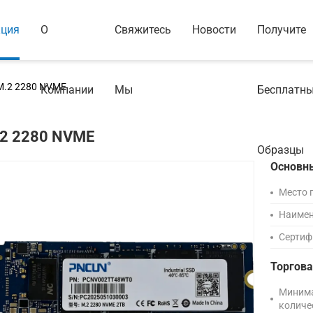
кция
О
Свяжитесь
Новости
Получите
M.2 2280 NVME
Компании
Мы
Бесплатн
2 2280 NVME
Образцы
Основн
Место 
Наимен
Сертиф
Торгов
Миним
количе