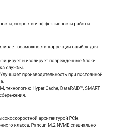
ости, скорости и эффективности работы.
силивает возможности коррекции ошибок для
фицирует и изолирует поврежденные блоки
ока службы.
 Улучшает производительность при постоянной
е.
, технологию Hyper Cache, DataRAID™, SMART
осбережения.
высокоскоростной архитектурой PCIe,
ного класса, Pancun M.2 NVME специально