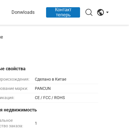
Контакт
Donwloads
теперь
ые
ые свойства
происхождения:
Сделано в Китае
ование марки:
PANCUN
икация:
CE / FCC / ROHS
ая недвижимость
альное
1
ство заказа: