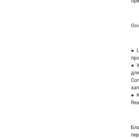
при
Осн
● L
про
● У
для
Соп
зап
● К
Rea
Бла
пе