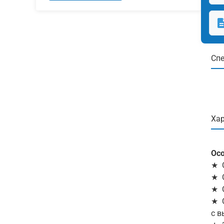
Сп
Хар
Осо
★ С
★ С
★ С
★ С
с в