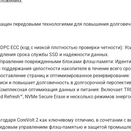
ложениях.
ащен передовыми технологиями для повышения долговечн
DPC ECC (код с низкой плотностью проверки четности): У
дления срока службы SSD и надежности данных.
правление поврежденными блоками флэш-памяти: Иденти
 поддержания целостности накопителя в течение всего ср
оставление страниц и оптимизированное резервирование:
иси и повышает долговечность в долгосрочной перспектив
омплексная оптимизация данных и питания: Включает TRIM
d Refresh™, NVMe Secure Erase и несколько режимов энерг
годаря CoreVolt 2 как ключевому отличию, в сочетании с 
редовым управлением флэш-памятью и защитой промышлен