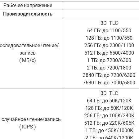
Рабочее напряжение
Производительность
3D
TLC
64 ГБ: до 1100/550
128 ГБ: до 1100/550
оследовательное чтение/
256 ГБ: до 2300/1100
запись
512 ГБ: до 6500/4000
( МБ/с)
1 ТБ: до 7200/6300
2 ТБ: до 7200/1800
3840 ГБ: до 7200/6300
7680 ГБ: до 7000/6800
3D
TLC
64 ГБ: до 50K/120K
128 ГБ: до 50K/120K
256 ГБ: до 100K/240K
 случайное чтение/запись
512 ГБ: до 220K/605K
( IOPS )
1 ТБ: до 450K/1000K
2 ТБ: до 640K/1200K