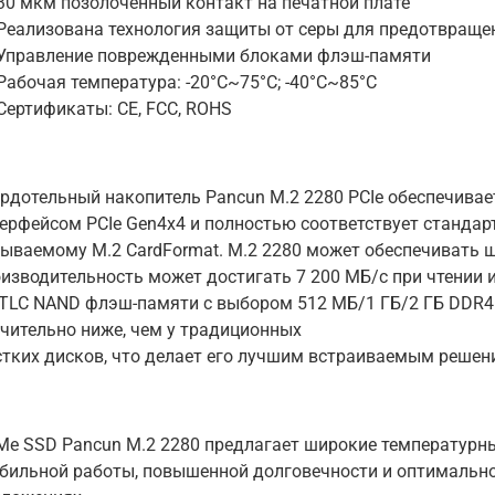
0 мкм позолоченный контакт на печатной плате
еализована технология защиты от серы для предотвраще
Управление поврежденными блоками флэш-памяти
абочая температура: -20°C~75°C; -40°C~85°C
ертификаты: CE, FCC, ROHS
рдотельный накопитель Pancun M.2 2280 PCIe обеспечивае
ерфейсом PCIe Gen4x4 и полностью соответствует стандарту
ываемому M.2 CardFormat. M.2 2280 может обеспечивать ши
изводительность может достигать 7 200 МБ/с при чтении и
TLC NAND флэш-памяти с выбором 512 МБ/1 ГБ/2 ГБ DDR4. 
чительно ниже, чем у традиционных
тких дисков, что делает его лучшим встраиваемым решен
e SSD Pancun M.2 2280 предлагает широкие температурны
бильной работы, повышенной долговечности и оптимальн