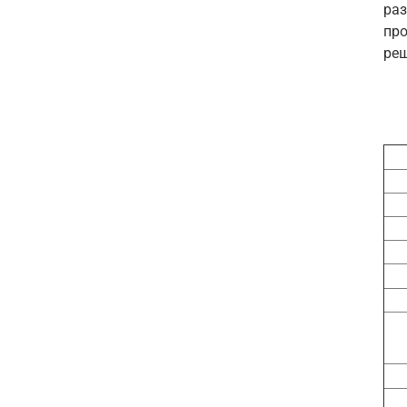
раз
про
ре