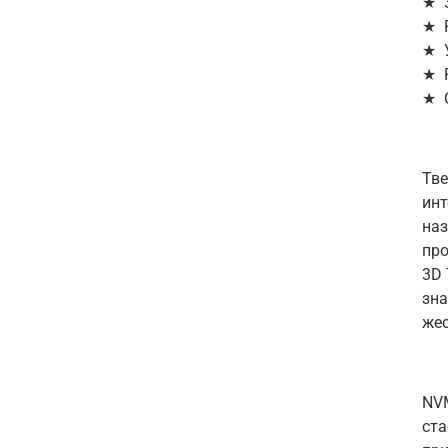
★ 3
★ Р
★ 
★ Р
★ С
Тве
инт
наз
про
3D 
зна
жес
NVM
ста