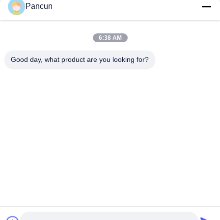
Pancun
СД/ТФ
0
6:38 AM
Good day, what product are you looking for?
2009A, (Yunhua Times), здание 1, Tanggang Community Cultural
and Sports Center, Tanggang Avenue, Шацзинский район, Bao'an
District, Шэньчжэнь, Китай.
Телефон:
0086-13510685504
Электронная почта:
sales@pancunstorage.com
Главная Страница
Продукция
О Компании
Контактные Данные
Новости
Получите Бесплатные Образцы
Скачать
Политика уединения
| © 2026-2026 Shenzhen Pancun Technology Co., Ltd..