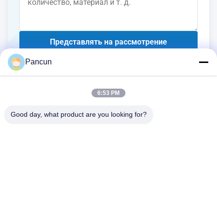
Представлять на рассмотрение
Pancun
6:53 PM
Good day, what product are you looking for?
2009A, (Yunhua Times), здание 1, Tanggang Community Cultural
and Sports Center, Tanggang Avenue, Шацзинский район, Bao'an
District, Шэньчжэнь, Китай.
Телефон:
0086-13510685504
Электронная почта:
sales@pancunstorage.com