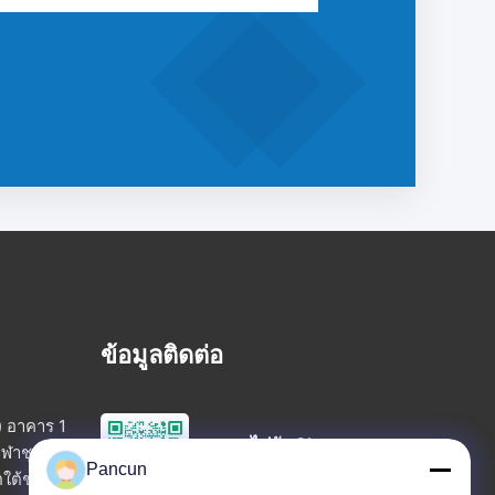
ข้อมูลติดต่อ
) อาคาร 1
สแกนไปยัง Chat
ีฬาชุมชน
Pancun
วีแชท
ตใต้ชะจิง