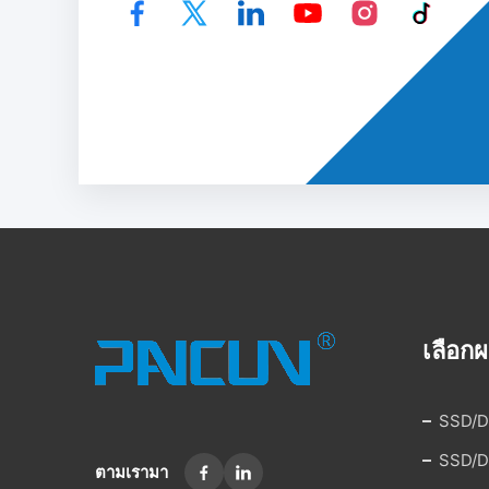
เลือกผ
SSD/D
SSD/D
ตามเรามา