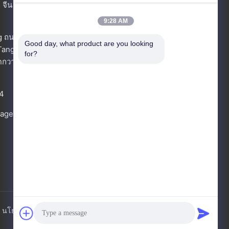
 จีน
9:28 AM
พูดคุยกันตอนนี้
g ถนน
Good day, what product are you looking 
Tangxia
วอทแอป
for?
ัดกวางดง
สอบถามตอนนี้
4
rage.com
นโยบายความเป็นส่วนตัว
แผนผังเว็บไซต์
ติดต่อเรา