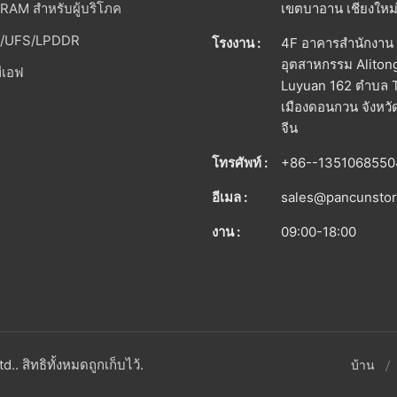
AM สําหรับผู้บริโภค
เขตบาอาน เชียงใหม่
/UFS/LPDDR
โรงงาน :
4F อาคารสํานักงาน
อุตสาหกรรม Aliton
ทีเอฟ
Luyuan 162 ตําบล 
เมืองดอนกวน จังหว
จีน
โทรศัพท์ :
+86--1351068550
อีเมล :
sales@pancunsto
งาน :
09:00-18:00
สิทธิทั้งหมดถูกเก็บไว้.
บ้าน