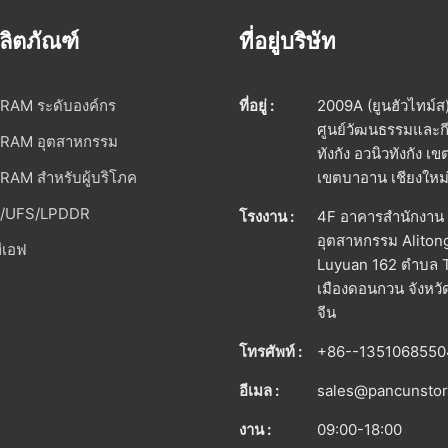
ลิตภัณฑ์
ที่อยู่บริษัท
RAM ระดับองค์กร
ที่อยู่ :
2009A (ยูนฮัวไทม์ส
ศูนย์วัฒนธรรมและก
RAM อุตสาหกรรม
ทังกัง อวนิวทังกัง เข
AM สําหรับผู้บริโภค
เขตบาอาน เชียงใหม่
/UFS/LPDDR
โรงงาน :
4F อาคารสํานักงาน
อุตสาหกรรม Aliton
ทีเอฟ
Luyuan 162 ตําบล 
เมืองดอนกวน จังหว
จีน
โทรศัพท์ :
+86--1351068550
อีเมล :
sales@pancunsto
งาน :
09:00-18:00