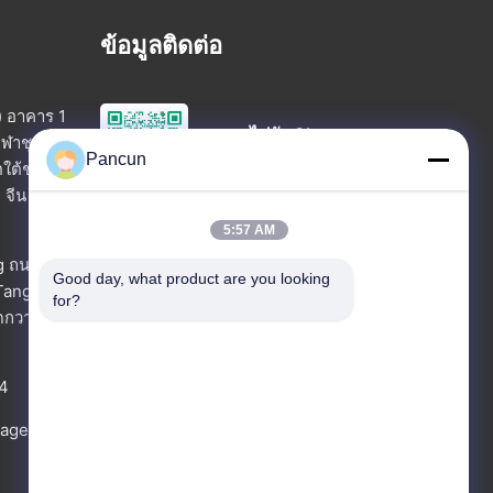
ข้อมูลติดต่อ
) อาคาร 1
สแกนไปยัง Chat
ีฬาชุมชน
Pancun
วีแชท
ตใต้ชะจิง
 จีน
5:57 AM
พูดคุยกันตอนนี้
g ถนน
Good day, what product are you looking 
Tangxia
วอทแอป
for?
ัดกวางดง
สอบถามตอนนี้
4
rage.com