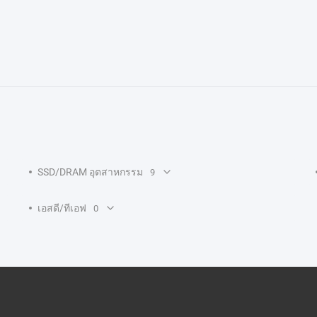
SSD/DRAM อุตสาหกรรม
9
เอสดี/ทีเอฟ
0