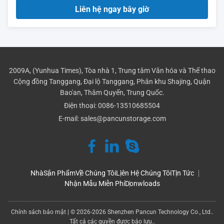
Liên hệ ngay bây giờ
2009A, (Yunhua Times), Tòa nhà 1, Trung tâm Văn hóa và Thể thao
Cộng đồng Tanggang, Đại lộ Tanggang, Phân khu Shajing, Quận
Bao'an, Thâm Quyến, Trung Quốc.
Điện thoại:
0086-13510685504
E-mail:
sales@pancunstorage.com
Nhà
Sản Phẩm
Về Chúng Tôi
Liên Hệ Chúng Tôi
Tin Tức
Nhận Mẫu Miễn Phí
Donwloads
Chính sách bảo mật
| © 2026-2026 Shenzhen Pancun Technology Co., Ltd..
Tất cả các quyền được bảo lưu..