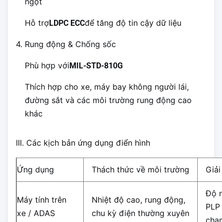
ngột
Hỗ trợ
để tăng độ tin cậy dữ liệu
LDPC ECC
4. Rung động & Chống sốc
Phù hợp với
MIL-STD-810G
Thích hợp cho xe, máy bay không người lái,
đường sắt và các môi trường rung động cao
khác
III. Các kịch bản ứng dụng điển hình
Ứng dụng
Thách thức về môi trường
Giả
Độ n
Máy tính trên
Nhiệt độ cao, rung động,
PLP
xe / ADAS
chu kỳ điện thường xuyên
chạ