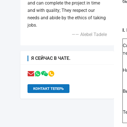
б
and can complete the project in time
and with quality; They respect our
needs and abide by the ethics of taking
jobs.
I
—— Alebel Tadele
С
т
Я СЕЙЧАС В ЧАТЕ.
Н
КОНТАКТ ТЕПЕРЬ
В
Т