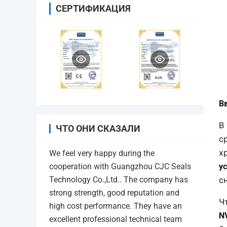
СЕРТИФИКАЦИЯ
В
В
ЧТО ОНИ СКАЗАЛИ
с
х
We feel very happy during the
у
cooperation with Guangzhou CJC Seals
с
Technology Co.,Ltd.. The company has
strong strength, good reputation and
Ч
high cost performance. They have an
N
excellent professional technical team