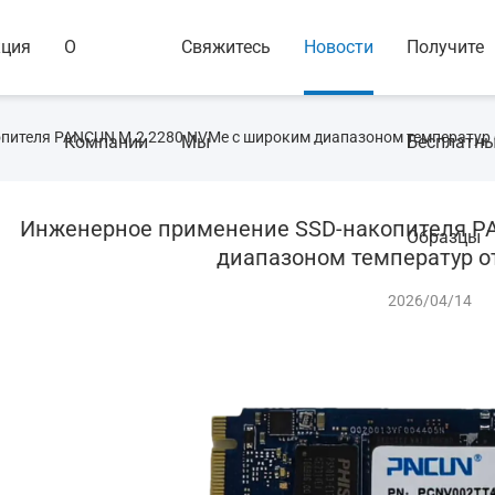
кция
О
Свяжитесь
Новости
Получите
пителя PANCUN M.2 2280 NVMe с широким диапазоном температур о
Компании
Мы
Бесплатн
Инженерное применение SSD-накопителя P
Образцы
диапазоном температур от
2026/04/14