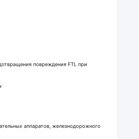
дотвращения повреждения FTL при
х
тательных аппаратов, железнодорожного