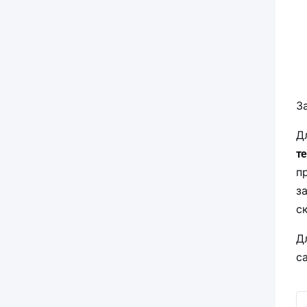
З
Д
т
п
з
с
Д
с