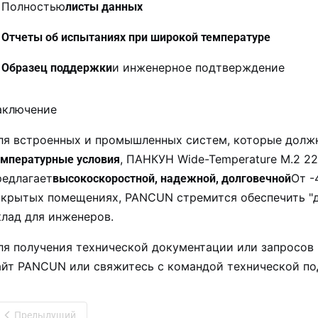
Полностью
листы данных
Отчеты об испытаниях при широкой температуре
и инженерное подтверждение
Образец поддержки
аключение
ля встроенных и промышленных систем, которые долж
, ПАНКУН Wide-Temperature M.2 
емпературные условия
редлагает
От -
высокоскоростной, надежной, долговечной
акрытых помещениях, PANCUN стремится обеспечить "
клад для инженеров.
ля получения технической документации или запросов 
айт PANCUN или свяжитесь с командой технической п
Предыдущий