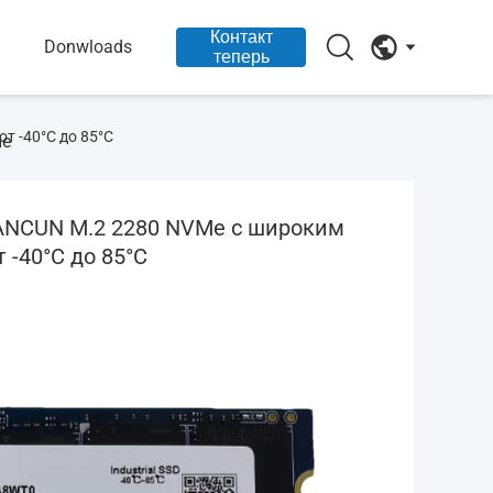
Контакт
Donwloads
теперь
т -40°C до 85°C
ые
ANCUN M.2 2280 NVMe с широким
 -40°C до 85°C