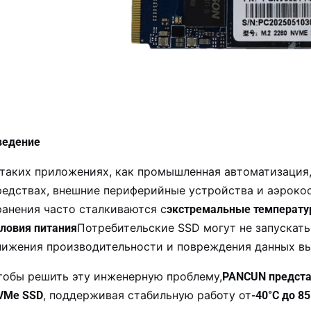
ведение
 таких приложениях, как промышленная автоматизация
редствах, внешние периферийные устройства и аэроко
ранения часто сталкиваются с
экстремальные температу
Потребительские SSD могут не запускат
словия питания
нижения производительности и повреждения данных вы
тобы решить эту инженерную проблему,
PANCUN предста
, поддерживая стабильную работу от
VMe SSD
-40°C до 85