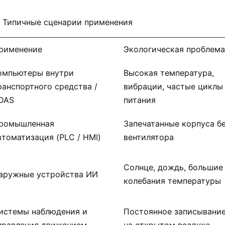
II. Типичные сценарии применения
рименение
Экологическая проблема
омпьютеры внутри
Высокая температура,
ранспортного средства /
вибрации, частые циклы
DAS
питания
ромышленная
Запечатанные корпуса б
втоматизация (PLC / HMI)
вентилятора
Солнце, дождь, большие
аружные устройства ИИ
колебания температуры
истемы наблюдения и
Постоянное записывани