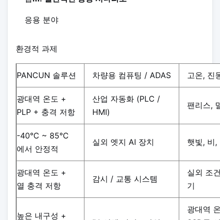
응용 분야
환경적 과제
PANCUN 솔루션
차량용 컴퓨팅 / ADAS
고온, 진
광대역 온도 +
산업 자동화 (PLC /
팬리스, 
PLP + 충격 저항
HMI)
-40°C ~ 85°C
실외 엣지 AI 장치
햇빛, 비,
에서 안정적
광대역 온도 +
실외 조
감시 / 교통 시스템
열 충격 저항
기
광대역 온
높은 내구성 +