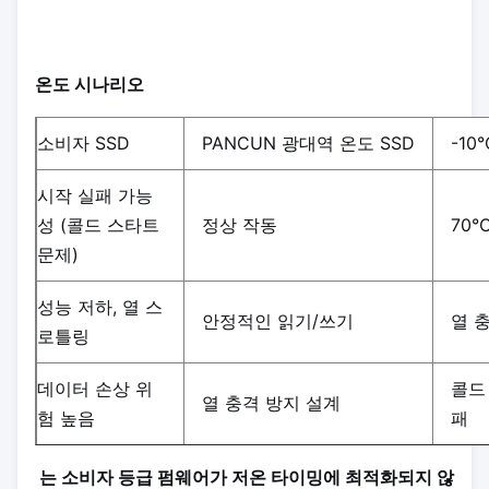
온도 시나리오
소비자 SSD
PANCUN 광대역 온도 SSD
-10
시작 실패 가능
성 (콜드 스타트
정상 작동
70°
문제)
성능 저하, 열 스
안정적인 읽기/쓰기
열 
로틀링
데이터 손상 위
콜드
열 충격 방지 설계
험 높음
패
는 소비자 등급 펌웨어가 저온 타이밍에 최적화되지 않