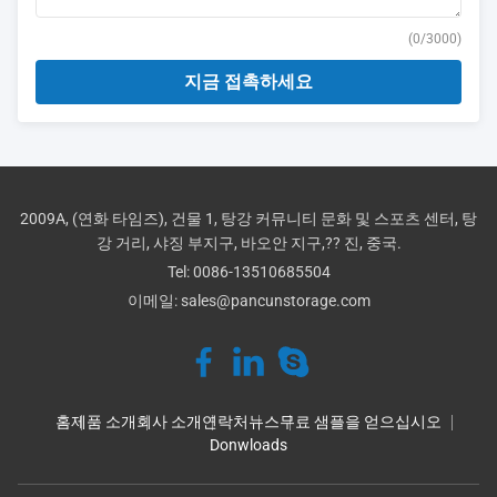
(
0
/3000)
지금 접촉하세요
2009A, (연화 타임즈), 건물 1, 탕강 커뮤니티 문화 및 스포츠 센터, 탕
강 거리, 샤징 부지구, 바오안 지구,?? 진, 중국.
Tel:
0086-13510685504
이메일:
sales@pancunstorage.com
홈
제품 소개
회사 소개
연락처
뉴스
무료 샘플을 얻으십시오
Donwloads