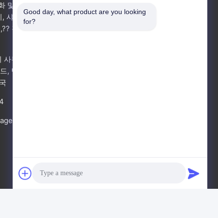
채팅으로 스캔
화 및 스
Good day, what product are you looking 
위챗
, 샤징
for?
?? 진,
지금 챗팅하세요
지 사무실
로드, 탕시
왓츠앱
중국
4
지금 문의
rage.com
집
개인 정보 정책
사이트맵
문의하기