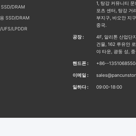
1, 탕강 커뮤니티 문
SSD/DRAM
포츠 센터, 탕강 거리
 SSD/DRAM
부지구, 바오안 지구,
중국.
/UFS/LPDDR
공장 :
4F, 알리톤 산업단
건물, 162 루유안 
야 타운, 광둥 성, 
핸드폰 :
+86--1351068550
이메일 :
sales@pancunsto
일하다 :
09:00-18:00
td.. . 판권 소유..