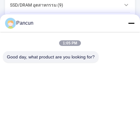
SSD/DRAM อุตสาหกรรม (9)
SSD/DRAM สําหรับผู้บริโภค (1)
Pancun
EMMC/UFS/LPDDR (2)
1:05 PM
เอสดี/ทีเอฟ
Good day, what product are you looking for?
2009A (ยูนฮัวไทม์ส) อาคาร 1 ศูนย์วัฒนธรรมและกีฬาชุมชนทังกัง
อวนิวทังกัง เขตใต้ชะจิง เขตบาอาน เชียงใหม่ จีน
โทรศัพท์:
+86--13510685504
อีเมล:
sales@pancunstorage.com