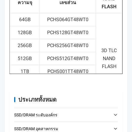
TBW
256GB: 220
ความจุ
เลขส่วน
128GB: 6400
FLASH
512GB: 540
256GB: 13000
1TB: 1200
64GB
PCHS064GT48WT0
512GB: 25800
2TB: 3000
128GB
PCHS128GT48WT0
ระยะเวลา
256GB
PCHS256GT48WT0
เฉลี่ย
3D TLC
ระหว่าง
3000000 ชั่วโมง
512GB
PCHS512GT48WT0
NAND
ความล้ม
FLASH
เหลว
1TB
PCHS001TT48WT0
(MTBF)
2TB
PCHS002TT48WT0
● ความ เร็ว อาจ แตกต่าง กัน ขึ้น กับ
ประเภททั้งหมด
แฮร์ ดเวิร์ ด โปรแกรม ของ โฮ สต์
การ ใช้ งาน และ ความ พลัง ของ โฮ
สต์
SSD/DRAM ระดับองค์กร
● ความจุในการทํางานที่ใช้ในการ
32GB
PCHS032GP48WT0
2.5'' SATA
SSD/DRAM อุตสาหกรรม
จัดอันดับ DWPD อาจแตกต่างจาก