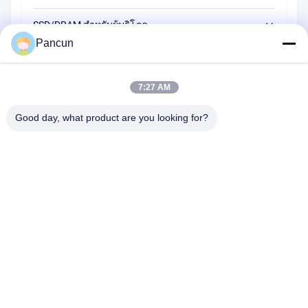
หมายเหตุ
64GB
PCHS064GP48WT0
ความจุในการทํางานจริงของคุณ ซึ่ง
U.2 NVMe
2.5'' SATA
SSD/DRAM สําหรับผู้บริโภค
อาจแตกต่างกันเนื่องจากฮาร์ดแวร์
3D pSLC
128GB
PCHS128GP48WT0
Pancun
RDIMM
M.2 2280 NVME
โปรแกรม การใช้งาน และความจุใน
NAND
EMMC/UFS/LPDDR
2.5'' SATA
256GB
PCHS256GP48WT0
การเก็บข้อมูลของโฮสต์
FLASH
DDR4
M.2 2280 SATA
เอสดี/ทีเอฟ
ม.2 2280 NVME
อีเอ็มซี
7:27 AM
●เทราไบทที่เขียน (TBW) แสดงความ
512GB
PCHS512GP48WT0
DDR5
ทนทานภายใต้ความจุสูงสุด
ม.2 2242 NVME
M.2 2280 SATA
การ์ด SD
ยูเอฟเอส
Good day, what product are you looking for?
ใบรับรอง
CE / FCC / ROHS
M.2 2242 SATA
เอ็มซาต้า
บัตร TF
แอลพีดีอาร์
ม.2 2230 NVME
2009A (ยูนฮัวไทม์ส) อาคาร 1 ศูนย์วัฒนธรรมและกีฬาชุมชนทังกัง
ระบบปฏิบัติ
● Microsoft Windows 7 หรือ ใหม่ ๆ
M.2 2242 SATA
อวนิวทังกัง เขตใต้ชะจิง เขตบาอาน เชียงใหม่ จีน
การ
● ลินูคัสเคเนล 2.6.31 หรือหลังกว่า
เอ็มซาต้า
DDR3
โทรศัพท์:
0086-13510685504
อีเมล:
sales@pancunstorage.com
■
การปรับระดับการสวมเสื่อมสูง
DDR4
มินิ MSATA
■
การจัดการบล็อกที่ไม่ดี
คุณสมบัติ
DDR5
CFX NVME
■ TRIM
พิเศษและ
■
SMART
CF
การจัดการ
บ้าน
ผลิตภัณฑ์
เกี่ยวกับเรา
ติดต่อเรา
ข่าว
รับตัวอย่างฟรี
Donwloads
■
การจัดสรรเกินขั้น