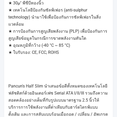
★ 30μ" พีซีบีทองนิ้ว
★ เทคโนโลยีป้องกันซัลฟ์เฟอร (anti-sulphur
technology) นํามาใช้เพื่อป้องกันการซัลฟ์เฟอรในสิ่ง
แวดล้อม
★ การป้องกันการสูญเสียพลังงาน (PLP) เพื่อป้องกันการ
สูญเสียข้อมูลในกรณีการขาดพลังงานทันใด
★ อุณหภูมิที่กว้าง (-40 °C ~ 85 °C)
★ ใบรับรอง: CE, FCC, ROHS
Pancun's Half Slim นําเสนอข้อดีทั้งหมดของเทคโนโลยี
ฟลัชดิสก์ด้วยอินเตอร์เฟซ Serial ATA I/II/III รวมถึงความ
สอดคล้องอย่างเต็มที่กับรูปแบบมาตรฐาน 2.5 นิ้วให้
บริการการใช้พลังงานที่ต่ําเทียบกับฮาร์ดไดรฟ์แบบ
ดั้งเดิม และการสลับแบบร้อนเมื่อถอด / เปลี่ยน / อัพเกรด