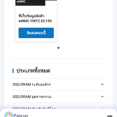
ที่เก็บข้อมูลฝังตัว
eMMC YMTC EC150
ติดต่อตอนนี้
ประเภททั้งหมด
SSD/DRAM ระดับองค์กร
2.5'' SATA
SSD/DRAM อุตสาหกรรม
U.2 NVMe
2.5'' SATA
SSD/DRAM สําหรับผู้บริโภค
Pancun