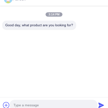
RDIMM
M.2 2280 NVME
EMMC/UFS/LPDDR
2.5'' SATA
DDR4
M.2 2280 SATA
เอสดี/ทีเอฟ
ม.2 2280 NVME
อีเอ็มซี
3:14 PM
DDR5
ม.2 2242 NVME
M.2 2280 SATA
การ์ด SD
Good day, what product are you looking for?
ยูเอฟเอส
M.2 2242 SATA
เอ็มซาต้า
บัตร TF
แอลพีดีอาร์
ม.2 2230 NVME
2009A (ยูนฮัวไทม์ส) อาคาร 1 ศูนย์วัฒนธรรมและกีฬาชุมชนทังกัง
M.2 2242 SATA
อวนิวทังกัง เขตใต้ชะจิง เขตบาอาน เชียงใหม่ จีน
เอ็มซาต้า
DDR3
โทรศัพท์:
0086-13510685504
อีเมล:
sales@pancunstorage.com
DDR4
มินิ MSATA
DDR5
CFX NVME
CF
บ้าน
ผลิตภัณฑ์
เกี่ยวกับเรา
ติดต่อเรา
ข่าว
รับตัวอย่างฟรี
ดาวน์โหลด
ซีฟาสต์
นโยบายความเป็นส่วนตัว
| © 2026-2026 Shenzhen Pancun Technology Co.,
2.5'IDE ((PATA)
Ltd.. สิทธิทั้งหมดถูกเก็บไว้.