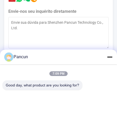
Envie-nos seu inquérito diretamente
(
0
/3000)
Pancun
Contato agora
7:09 PM
Good day, what product are you looking for?
2009A, (Yunhua Times), Edifício 1, Centro Cultural e Esportivo da
Comunidade Tanggang, Avenida Tanggang, Subdistrito de Shajing,
Distrito de Bao'an, Shenzhen, China.
Telefone:
0086-13510685504