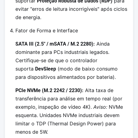
suportar
para
Proteção Robusta de Dados (RDP)
evitar "erros de leitura incorrigíveis" após ciclos
de energia.
4. Fator de Forma e Interface
Ainda
SATA III (2.5" / mSATA / M.2 2280):
dominante para PCs industriais legados.
Certifique-se de que o controlador
suporta
(modo de baixo consumo
DevSleep
para dispositivos alimentados por bateria).
Alta taxa de
PCIe NVMe (M.2 2242 / 2230):
transferência para análise em tempo real (por
exemplo, inspeção de vídeo 4K).
Aviso:
NVMe
esquenta. Unidades NVMe industriais devem
limitar o TDP (Thermal Design Power) para
menos de 5W.