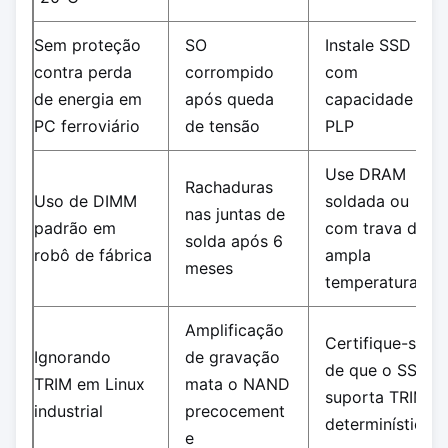
Sem proteção
SO
Instale SSD
contra perda
corrompido
com
de energia em
após queda
capacidade
PC ferroviário
de tensão
PLP
Use DRAM
Rachaduras
Uso de DIMM
soldada ou
nas juntas de
padrão em
com trava de
solda após 6
robô de fábrica
ampla
meses
temperatura
Amplificação
Certifique-se
Ignorando
de gravação
de que o SSD
TRIM em Linux
mata o NAND
suporta TRIM
industrial
precocement
determinístico
e