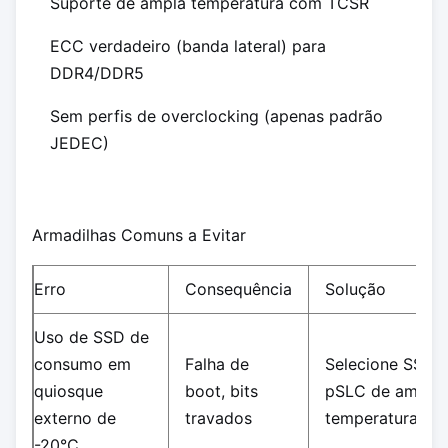
Suporte de ampla temperatura com TCSR
ECC verdadeiro (banda lateral) para
DDR4/DDR5
Sem perfis de overclocking (apenas padrão
JEDEC)
Armadilhas Comuns a Evitar
Erro
Consequência
Solução
Uso de SSD de
consumo em
Falha de
Selecione SSD
quiosque
boot, bits
pSLC de ampla
externo de
travados
temperatura
-20°C